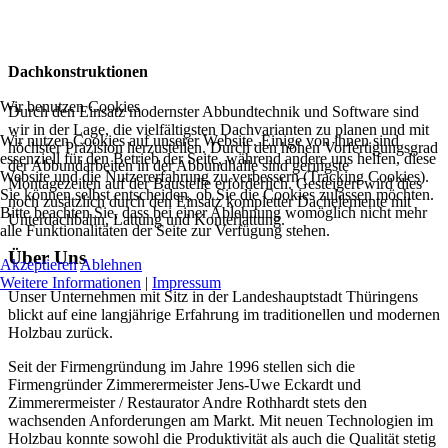
Dachkonstruktionen
Wir benutzen Cookies
Durch den Einsatz modernster Abbundtechnik und Software sind
wir in der Lage, die vielfältigsten Dachvarianten zu planen und mit
Wir nutzen Cookies auf unserer Website. Einige von ihnen sind
höchster Präzision herzustellen. Durch den hohen Vorfertigungsgrad
essenziell für den Betrieb der Seite, während andere uns helfen, diese
der Abbundarbeiten in der Abbundhalle sind geringste
Website und die Nutzererfahrung zu verbessern (Tracking Cookies).
Montagezeiten auf der Baustelle erforderlich. Gesteigert wird dies
Sie können selbst entscheiden, ob Sie die Cookies zulassen möchten.
noch zusätzlich durch den Einsatz kompletter Dachelemente mit
Bitte beachten Sie, dass bei einer Ablehnung womöglich nicht mehr
Unterdachbahn, Lattung und Konterlattung.
alle Funktionalitäten der Seite zur Verfügung stehen.
Über Uns
Akzeptieren
Ablehnen
Weitere Informationen
|
Impressum
Unser Unternehmen mit Sitz in der Landeshauptstadt Thüringens
blickt auf eine langjährige Erfahrung im traditionellen und modernen
Holzbau zurück.
Seit der Firmengründung im Jahre 1996 stellen sich die
Firmengründer Zimmerermeister Jens-Uwe Eckardt und
Zimmerermeister / Restaurator Andre Rothhardt stets den
wachsenden Anforderungen am Markt. Mit neuen Technologien im
Holzbau konnte sowohl die Produktivität als auch die Qualität stetig