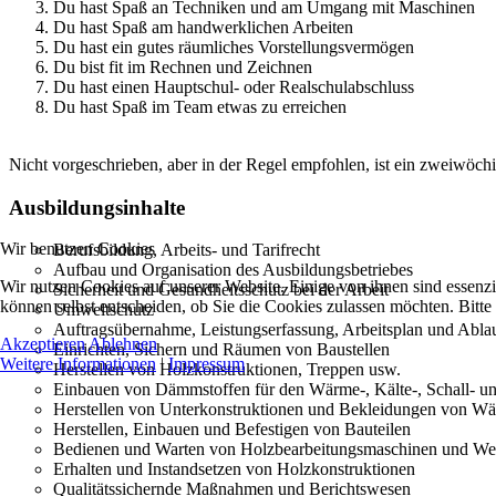
Du hast Spaß an Techniken und am Umgang mit Maschinen
Du hast Spaß am handwerklichen Arbeiten
Du hast ein gutes räumliches Vorstellungsvermögen
Du bist fit im Rechnen und Zeichnen
Du hast einen Hauptschul- oder Realschulabschluss
Du hast Spaß im Team etwas zu erreichen
Nicht vorgeschrieben, aber in der Regel empfohlen, ist ein zweiwöch
Ausbildungsinhalte
Wir benutzen Cookies
Berufsbildung, Arbeits- und Tarifrecht
Aufbau und Organisation des Ausbildungsbetriebes
Wir nutzen Cookies auf unserer Website. Einige von ihnen sind essenzi
Sicherheit und Gesundheitsschutz bei der Arbeit
können selbst entscheiden, ob Sie die Cookies zulassen möchten. Bitte
Umweltschutz
Auftragsübernahme, Leistungserfassung, Arbeitsplan und Abla
Akzeptieren
Ablehnen
Einrichten, Sichern und Räumen von Baustellen
Weitere Informationen
|
Impressum
Herstellen von Holzkonstruktionen, Treppen usw.
Einbauen von Dämmstoffen für den Wärme-, Kälte-, Schall- u
Herstellen von Unterkonstruktionen und Bekleidungen von W
Herstellen, Einbauen und Befestigen von Bauteilen
Bedienen und Warten von Holzbearbeitungsmaschinen und W
Erhalten und Instandsetzen von Holzkonstruktionen
Qualitätssichernde Maßnahmen und Berichtswesen